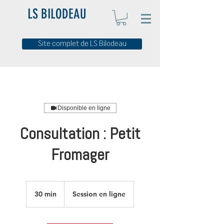
LS BILODEAU
Site complet de LS Bilodeau
Disponible en ligne
Consultation : Petit
Fromager
30 min
3
Session en ligne
0
m
i