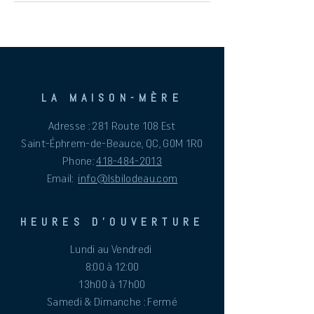
LA MAISON-MÈRE
Adresse : 281 Route 108 Est
Saint-Éphrem-de-Beauce, QC, G0M 1R0
Phone:
418-484-2013
Email:
info@lsbilodeau.com
HEURES D'OUVERTURE
Lundi au Vendredi
8:00 à 12:00
13h00 à 17h00
Samedi & Dimanche : Fermé