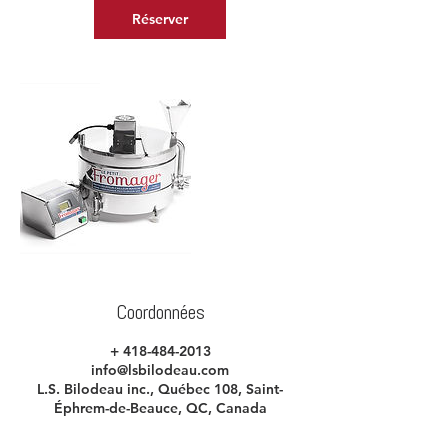
n
Réserver
Coordonnées
+ 418-484-2013
info@lsbilodeau.com
L.S. Bilodeau inc., Québec 108, Saint-
Éphrem-de-Beauce, QC, Canada